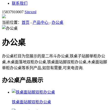
联系我们
15837910007
Sitexml
当前位置：
首页
-
产品中心
-
办公桌
办公桌
办公桌栏目为您展示的是二吊斗办公桌,铁桌子站脚单柜办公
桌,木桌面落地双柜办公桌,铁桌面站脚双柜办公桌,木桌面站脚
单柜办公桌等系列产品,如您有需要,可来电咨询.
办公桌产品展示
铁桌面站脚双柜办公桌