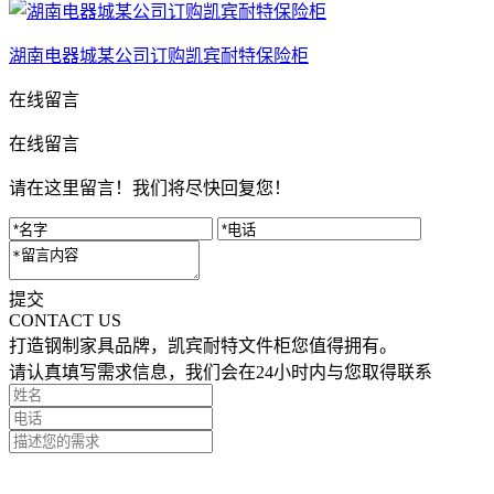
湖南电器城某公司订购凯宾耐特保险柜
在线留言
在线留言
请在这里留言！我们将尽快回复您！
提交
CONTACT US
打造钢制家具品牌，凯宾耐特文件柜您值得拥有。
请认真填写需求信息，我们会在24小时内与您取得联系
点击留言咨询