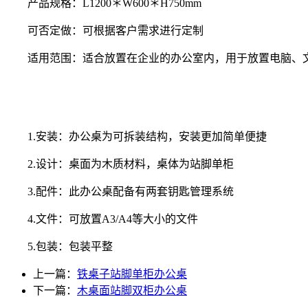
产品规格：L1200＊W600＊H750mm
可否定做：可根据客户需求进行定制
适用范围：适合放置在企业的办公室内，用于放置电脑、文
1.安装：办公桌为可拆装结构，安装更加简单便捷
2.设计：桌面为木质材料，桌体为站脚单柜
3.配件：此办公桌配备有两套钥匙管理系统
4.文件：可放置A3/A4等大小的文件
5.包装：包装平整
上一篇：
铁桌子站脚单柜办公桌
下一篇：
木桌面站脚双柜办公桌