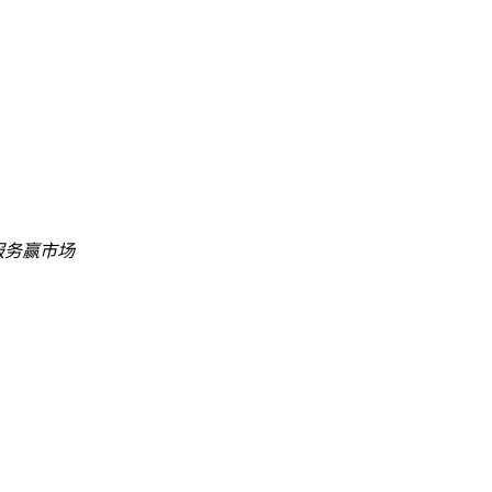
服务赢市场