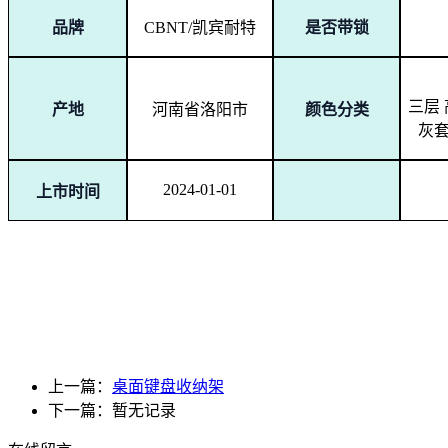
品牌
CBNT/凯宾耐特
是否带锁
三层 
产地
河南省洛阳市
颜色分类
灰套
2024-01-01
上市时间
上一篇：
桌面键盘收纳架
下一篇：暂无记录