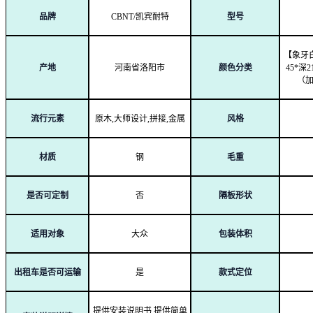
品牌
CBNT/凯宾耐特
型号
【象牙
产地
河南省洛阳市
颜色分类
45*深
（加
流行元素
原木
,大师设计,拼接,金属
风格
材质
钢
毛重
是否可定制
否
隔板形状
适用对象
大众
包装体积
出租车是否可运输
是
款式定位
提供安装说明书
,提供简单