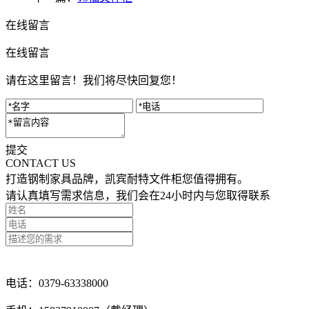
在线留言
在线留言
请在这里留言！我们将尽快回复您！
提交
CONTACT US
打造钢制家具品牌，凯宾耐特文件柜您值得拥有。
请认真填写需求信息，我们会在24小时内与您取得联系
点击留言咨询
电话：0379-63338000