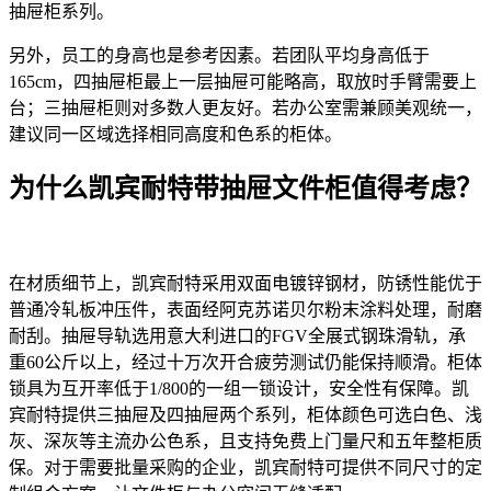
抽屉柜系列。
另外，员工的身高也是参考因素。若团队平均身高低于
165cm，四抽屉柜最上一层抽屉可能略高，取放时手臂需要上
台；三抽屉柜则对多数人更友好。若办公室需兼顾美观统一，
建议同一区域选择相同高度和色系的柜体。
为什么凯宾耐特带抽屉文件柜值得考虑？
在材质细节上，凯宾耐特采用双面电镀锌钢材，防锈性能优于
普通冷轧板冲压件，表面经阿克苏诺贝尔粉末涂料处理，耐磨
耐刮。抽屉导轨选用意大利进口的FGV全展式钢珠滑轨，承
重60公斤以上，经过十万次开合疲劳测试仍能保持顺滑。柜体
锁具为互开率低于1/800的一组一锁设计，安全性有保障。凯
宾耐特提供三抽屉及四抽屉两个系列，柜体颜色可选白色、浅
灰、深灰等主流办公色系，且支持免费上门量尺和五年整柜质
保。对于需要批量采购的企业，凯宾耐特可提供不同尺寸的定