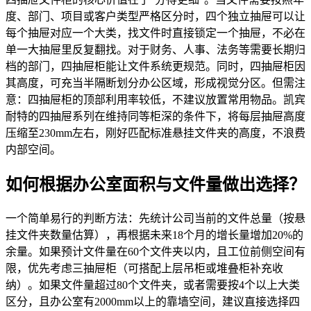
度、部门、项目或客户类型严格区分时，四个独立抽屉可以让
每个抽屉对应一个大类，找文件时直接锁定一个抽屉，不必在
单一大抽屉里反复翻找。对于财务、人事、法务等需要长期归
档的部门，四抽屉柜能让文件系统更规范。同时，四抽屉柜因
其高度，可充当半隔断划分办公区域，形成视觉分区。但需注
意：四抽屉柜的顶部利用率较低，不建议放置常用物品。凯宾
耐特的四抽屉系列在维持同等柜深的条件下，将每层抽屉高度
压缩至230mm左右，刚好匹配标准悬挂文件夹的高度，不浪费
内部空间。
如何根据办公室面积与文件量做出选择？
一个简单易行的判断方法：先统计公司当前的文件总量（按悬
挂文件夹数量估算），再根据未来18个月的增长量增加20%的
余量。如果预计文件量在60个文件夹以内，且工位前侧空间有
限，优先考虑三抽屉柜（可搭配上层吊柜或堆叠柜补充收
纳）。如果文件量超过80个文件夹，或者需要按4个以上大类
区分，且办公室有2000mm以上的靠墙空间，建议直接选择四