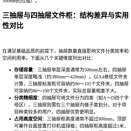
300mm的过道）。
三抽屉与四抽屉文件柜：结构差异与实用
性对比
在满足基础品质的前提下，抽屉数量直接影响文件分类效率和
空间利用率。下面从几个关键维度列出对比：
存储容量
：三抽屉单层深度通常为500mm左右，四抽屉
单层深度略浅（约380mm～420mm）。以A4悬挂文件夹
计算，三抽屉标准柜可容纳约90～105个文件夹，四抽屉
可容纳约80～100个文件夹，实际总容量相差不大。
分类精细度
：四抽屉可将文件分为四类（如A～D四个字
母区），三抽屉则需在三个抽屉内做子类划分。对于项
目种类较多的用户，四抽屉优势更明显。
占用高度空间
：三抽屉柜高度通常不超过900mm，顶部
可兼作台面放置打印机或绿植；四抽屉柜高度超过1米，