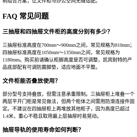
制组合方案，让文件柜与办公空间无缝适配。
FAQ 常见问题
三抽屉和四抽屉文件柜的高度分别有多少？
三抽屉标准高度在700mm～900mm之间，常见规格为810mm；
四抽屉标准高度在1050mm～1350mm之间，常见规格为
1180mm。购买前请确认柜脚高度是否可调整，凯宾耐特的产
品底部配有可调防震脚垫，适应地面不平整。
文件柜能否叠放使用？
部分型号支持叠放，但需注意承重限制。三抽屉柜上堆叠一个
两层平开门柜是常见做法，但两个柜体之间需用防滑连接件固
定。不建议在四抽屉柜上再堆放其他柜子，因为高度已超过
1.4米，重心不稳且取用最上层抽屉时易晃动。
抽屉导轨的使用寿命如何判断？