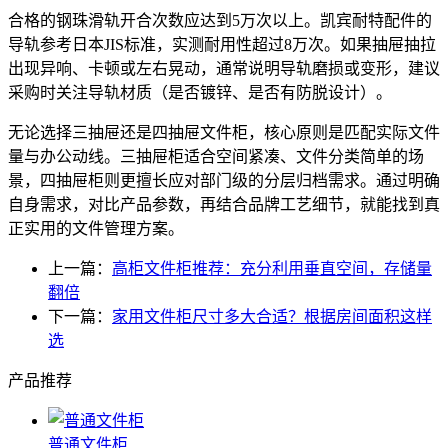
合格的钢珠滑轨开合次数应达到5万次以上。凯宾耐特配件的
导轨参考日本JIS标准，实测耐用性超过8万次。如果抽屉抽拉
出现异响、卡顿或左右晃动，通常说明导轨磨损或变形，建议
采购时关注导轨材质（是否镀锌、是否有防脱设计）。
无论选择三抽屉还是四抽屉文件柜，核心原则是匹配实际文件
量与办公动线。三抽屉柜适合空间紧凑、文件分类简单的场
景，四抽屉柜则更擅长应对部门级的分层归档需求。通过明确
自身需求，对比产品参数，再结合品牌工艺细节，就能找到真
正实用的文件管理方案。
上一篇：
高柜文件柜推荐：充分利用垂直空间，存储量
翻倍
下一篇：
家用文件柜尺寸多大合适？根据房间面积这样
选
产品推荐
普通文件柜