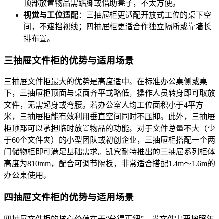
顶部放置物品需踮脚或借助凳子，不太方便。
视觉与工位适配
：三抽屉柜更适配开放式工位的桌下空
间，不遮挡视线；四抽屉柜更适合作独立隔断或靠墙长
排布置。
三抽屉文件柜的优势与适用场景
三抽屉文件柜最大的优势是高度适中。在标准办公桌侧或桌
下，三抽屉柜顶面与桌面齐平或略低，操作人员转身即可取放
文件，无需起身或弯腰。若办公室人均工位面积小于4平方
米，三抽屉柜能有效利用垂直空间同时不压抑。此外，三抽屉
柜顶部可以承担临时放置物品的功能。对于文件总量不大（少
于60个文件夹）的小型团队或初创企业，三抽屉柜搭配一个两
门储物柜即可满足基础需求。凯宾耐特推出的三抽屉系列柜体
高度为810mm，配合可调节隔板，非常适合搭配1.4m～1.6m的
办公桌使用。
四抽屉文件柜的优势与适用场景
四抽屉文件柜的核心价值在于“分得更细”。当文件需要按照年