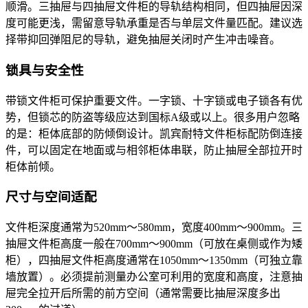
顺滑。三抽屉与四抽屉文件柜的导轨结构相同，但四抽屉因深
度可能更浅，需留意导轨承重是否与单层文件量匹配。建议选
择带抑回弹阻尼的导轨，避免抽屉关闭时产生冲击噪音。
锁具与安全性
带锁文件柜可保护重要文件。一字锁、十字锁或电子锁各有优
势，但锁芯的防盗等级应达到国标A级或以上。很多用户忽略
的是：柜体底部的防倾倒设计。凯宾耐特文件柜标配防倒连接
件，可以固定在地面或与相邻柜体串联，防止抽屉全部拉开时
柜体前倾。
尺寸与空间适配
文件柜深度通常为520mm～580mm，宽度400mm～900mm。三
抽屉文件柜高度一般在700mm～900mm（可放在桌侧或作为矮
柜），四抽屉文件柜高度通常在1050mm～1350mm（可独立靠
墙放置）。必须提前测量办公室可利用的宽度和高度，注意抽
屉完全拉开后所需的前方空间（通常需要比抽屉深度多出