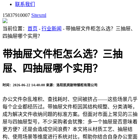
联系我们
15837910007
Sitexml
当前位置：
首页
-
行业新闻
- 带抽屉文件柜怎么选？三抽屉、
四抽屉哪个实用？
带抽屉文件柜怎么选？三抽
屉、四抽屉哪个实用？
时间：2026-06-22 14:40:00
来源：洛阳凯宾耐特钢柜有限公司
办公文件杂乱堆积、查找耗时、空间被挤占——这些场景几乎
每个企业都经历过。带抽屉文件柜因其结构规整、分类清晰，
成为解决文件收纳问题的标准方案。但面对市面上常见的三抽
屉与四抽屉型号，不少采购者会犹豫：多一个抽屉是否意味着
更方便？还是会造成空间浪费？本文将从材质工艺、抽屉结
构、使用场景等维度进行系统对比，帮助你结合自身办公室面